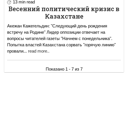
13 min read
Весенний политический кризис в
Казахстане
Акежан Кажегельдин: "Следующий день рождения
встречу на Родине" Лидер оппозиции отвечает на
вопросы читателей газеты "Начнем с понедельника".
Попытка властей Казахстана сорвать "горячую линию"
провали
...
read more..
Показано 1 - 7 из 7
ENGLISH VERSION
Copyright © 1997 - 2026 IAC EURASIA. All Rights Reserved. EWS
9 Wimpole Street London W1G 9SR United Kingdom.