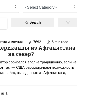
Search
тия и мнения
7692
6 min read
мериканцы из Афганистана
на север?
автор собирался вполне традиционно, если не
оих войск, выведенных из Афганистана,
.
 из 1