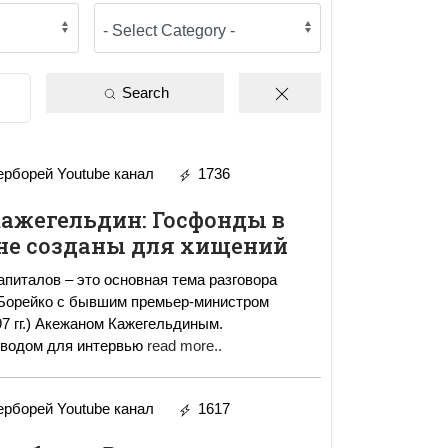
Search
рборей Youtube канал
1736
ажегельдин: Госфонды в
не созданы для хищений
апиталов – это основная тема разговора
Борейко с бывшим премьер-министром
97 гг.) Акежаном Кажегельдиным.
водом для интервью
read more..
рборей Youtube канал
1617