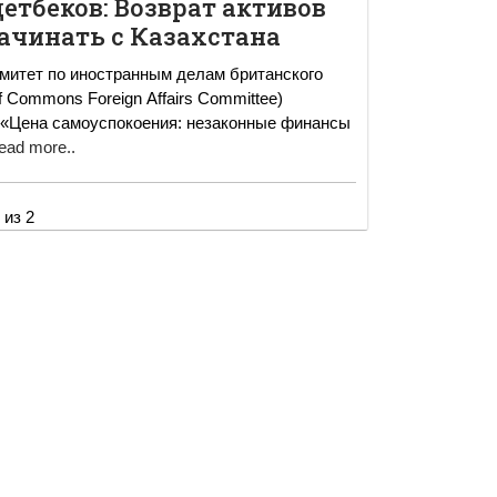
етбеков: Возврат активов
ачинать с Казахстана
омитет по иностранным делам британского
 Commons Foreign Affairs Committee)
 «Цена самоуспокоения: незаконные финансы
ead more..
 из 2