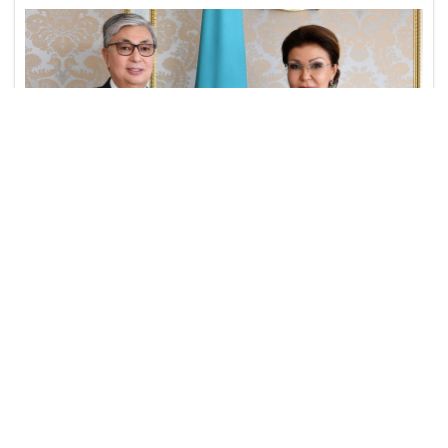
06 июнь
Extra
2912
4 min read
США усиливают давление на
Казахстан через подконтрольные
НПО и СМИ
Информационная ситуация перед выборами президента
Казахстана В преддверии президентских выборов в
Казахстане, которые состоятся 9 июня, США
активизировали усилия по информационно-психологич