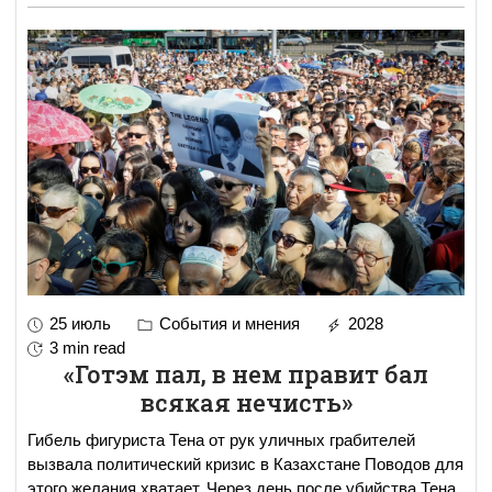
25 июль
События и мнения
2028
3 min read
«Готэм пал, в нем правит бал
всякая нечисть»
Гибель фигуриста Тена от рук уличных грабителей
вызвала политический кризис в Казахстане Поводов для
этого желания хватает. Через день после убийства Тена