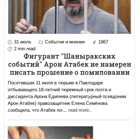
31 июль
События и мнения
1867
2 min read
Фигурант "Шаныракских
событий" Арон Атабек не намерен
писать прошение о помиловании
Посетившая 31 июля в тюрьме в Павлодаре
отбывающего 18-летний тюремный срок поэта и
диссидента Арона Едигеева (литературный псевдоним
Арон Атабек) правозащитник Елена Семёнова
сообщила, что Атабек по-
...
read more..