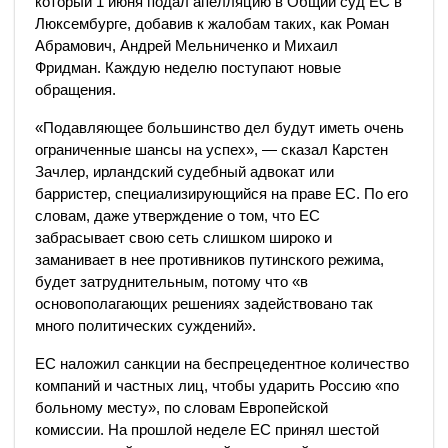
который 1 июня подал апелляцию в Общий суд ЕС в
Люксембурге, добавив к жалобам таких, как Роман
Абрамович, Андрей Мельниченко и Михаил
Фридман.
Каждую неделю поступают новые
обращения.
«Подавляющее большинство дел будут иметь очень
ограниченные шансы на успех», — сказал Карстен
Зачлер, ирландский судебный адвокат или
барристер, специализирующийся на праве ЕС.
По его
словам, даже утверждение о том, что ЕС
забрасывает свою сеть слишком широко и
заманивает в нее противников путинского режима,
будет затруднительным, потому что «в
основополагающих решениях задействовано так
много политических суждений».
ЕС наложил санкции на беспрецедентное количество
компаний и частных лиц, чтобы ударить Россию «по
больному месту», по словам Европейской
комиссии.
На прошлой неделе ЕС принял шестой