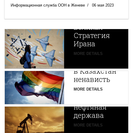
Информационная служба ООН в Женеве
06 мая 2023
Новая
Великая
Стратегия
Ирана
Путин
MORE DETAILS
экспортирует
В
в Казахстан
Центральной
ненависть
Азии
зарождается
MORE DETAILS
новая
нефтяная
держава
MORE DETAILS