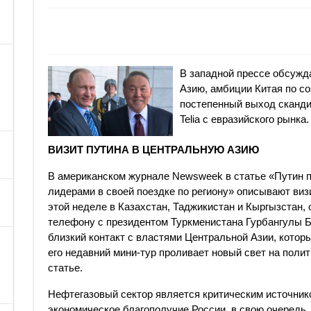
В западной прессе обсужд
Азию, амбиции Китая по с
постепенный выход сканди
Telia с евразийского рынка.
ВИЗИТ ПУТИНА В ЦЕНТРАЛЬНУЮ АЗИЮ
В американском журнале Newsweek в статье «Путин 
лидерами в своей поездке по региону» описывают ви
этой неделе в Казахстан, Таджикистан и Кыргызстан, 
телефону с президентом Туркменистана Гурбангулы
близкий контакт с властями Центральной Азии, кото
его недавний мини-тур проливает новый свет на поли
статье.
Нефтегазовый сектор является критическим источник
экономическое благополучие России, в свою очередь,