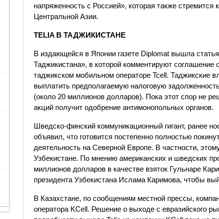
напряженность с Россией», которая также стремится
Центральной Азии.
TELIA В ТАДЖИКИСТАНЕ
В издающейся в Японии газете Diplomat вышла статья 
Таджикистана», в которой комментируют соглашение о
таджикском мобильном операторе Tcell. Таджикские в
выплатить предполагаемую налоговую задолженность
(около 20 миллионов долларов). Пока этот спор не ре
акций получит одобрение антимонопольных органов.
Шведско-финский коммуникационный гигант, ранее нос
объявил, что готовится постепенно полностью покину
деятельность на Северной Европе. В частности, это
Узбекистане. По мнению американских и шведских пр
миллионов долларов в качестве взяток Гульнаре Кар
президента Узбекистана Ислама Каримова, чтобы вый
В Казахстане, по сообщениям местной прессы, компан
оператора KCell. Решение о выходе с евразийского ры