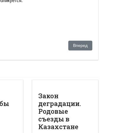
убликуется.
 вся, - эксперты о конституционной реформе в Казахстане
Следующий: Казахстан. Рево
Вперед
Закон
обы
деградации.
Родовые
съезды в
Казахстане