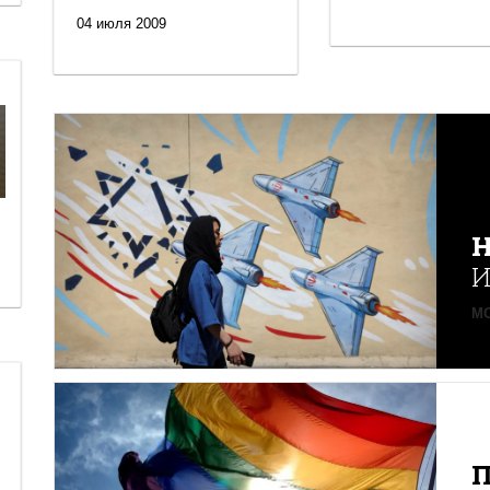
04 июля 2009
Н
И
MO