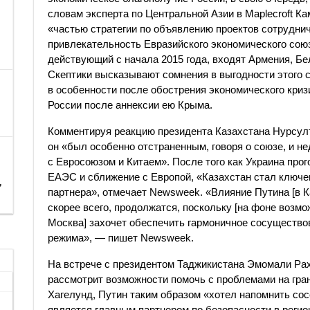
словам эксперта по Центральной Азии в Maplecroft К
«частью стратегии по объявлению проектов сотрудни
привлекательность Евразийского экономического сою
действующий с начала 2015 года, входят Армения, Бе
Скептики высказывают сомнения в выгодности этого с
в особенности после обострения экономического криз
России после аннексии ею Крыма.
Комментируя реакцию президента Казахстана Нурсул
он «был особенно отстраненным, говоря о союзе, и н
с Евросоюзом и Китаем». После того как Украина прог
ЕАЭС и сближение с Европой, «Казахстан стал ключев
,
партнера», отмечает Newsweek. «Влияние Путина [в К
скорее всего, продолжатся, поскольку [на фоне возм
Москва] захочет обеспечить гармоничное сосущество
режима», — пишет Newsweek.
На встрече с президентом Таджикистана Эмомали Рах
рассмотрит возможности помочь с проблемами на гр
Хагелунд, Путин таким образом «хотел напомнить сос
является главным партнером по безопасности в регио