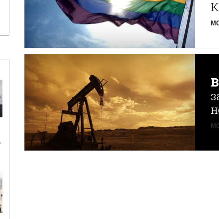
К
MO
з
н
MO
ь