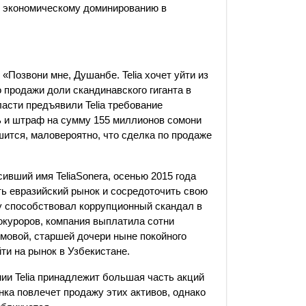
 к экономическому доминированию в
«Позвони мне, Душанбе. Telia хочет уйти из
 продажи доли скандинавского гиганта в
ласти предъявили Telia требование
 и штраф на сумму 155 миллионов сомони
шится, маловероятно, что сделка по продаже
ивший имя TeliaSonera, осенью 2015 года
ть евразийский рынок и сосредоточить свою
му способствовал коррупционный скандал в
окуроров, компания выплатила сотни
имовой, старшей дочери ныне покойного
ти на рынок в Узбекистане.
ии Telia принадлежит большая часть акций
нка повлечет продажу этих активов, однако