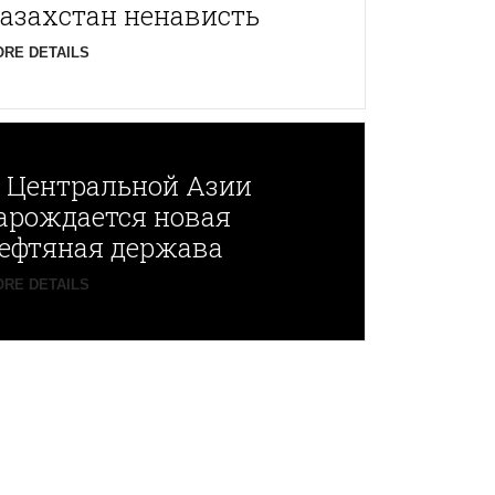
азахстан ненависть
RE DETAILS
В
Центральной Азии
арождается новая
ефтяная держава
RE DETAILS