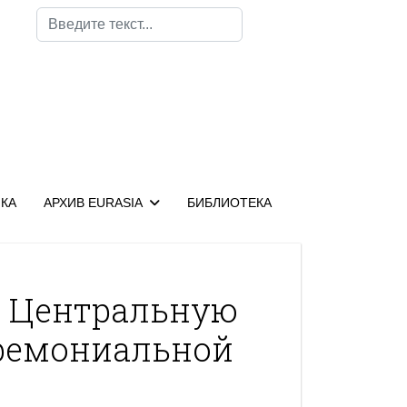
Поиск
КА
АРХИВ EURASIA
БИБЛИОТЕКА
в Центральную
ремониальной