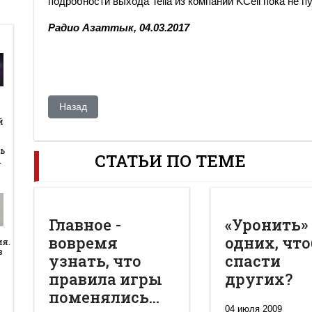
подробности выхода Telia из компании KCell пока не п
Радио Азаттык, 04.03.2017
Предыдущий: Назарбаев по-прежнему управляет всем и
Назад
й
й
ь
СТАТЬИ ПО ТЕМЕ
…
Главное -
«Уронить»
вовремя
одних, чт
ия.
в
узнать, что
спасти
правила игры
других?
поменялись...
04 июля 2009