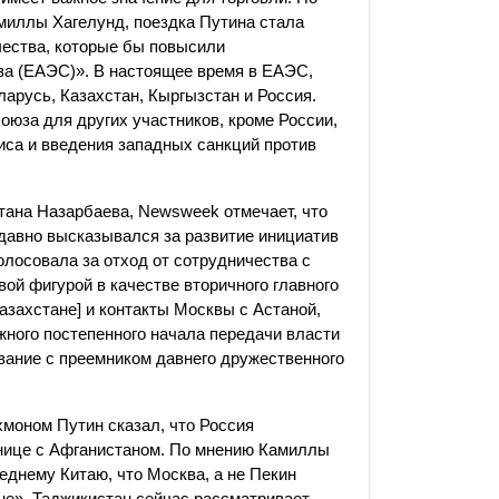
амиллы Хагелунд, поездка Путина стала
чества, которые бы повысили
за (ЕАЭС)». В настоящее время в ЕАЭС,
ларусь, Казахстан, Кыргызстан и Россия.
оюза для других участников, кроме России,
иса и введения западных санкций против
тана Назарбаева, Newsweek отмечает, что
едавно высказывался за развитие инициатив
олосовала за отход от сотрудничества с
ой фигурой в качестве вторичного главного
азахстане] и контакты Москвы с Астаной,
ожного постепенного начала передачи власти
вание с преемником давнего дружественного
моном Путин сказал, что Россия
анице с Афганистаном. По мнению Камиллы
еднему Китаю, что Москва, а не Пекин
не». Таджикистан сейчас рассматривает