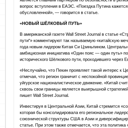
вопрос вступления в ЕАЭС. «Поездка Путина кажется
обусловленной», — говорится в статье.
«​НОВЫЙ ШЁЛКОВЫЙ ПУТЬ»​
В американской газете Wall Street Journal в статье 
пути“» комментируют так называемую «китайскую меч
года новым лидером Китая Си Цзиньпином. Центральн
амбициозная инициатива «Один пояс — один путь» по
исторического Шёлкового пути, проходившего через Е
«Неслучайно, что Пекин проявляет такой интерес к Цен
отмечая, что регион граничит с неспокойной провинци
уйгурское националистическое движение. «Китай счит
сквозь свои границы является выигрышной стратегией
пишет Wall Street Journal.
Инвестируя в Центральной Азии, Китай стремится «со
которая бы консолидировала его региональное лидерс
союзнической структуры США в Азии и диверсифициро
статье. При этом также отмечается, что эта политик