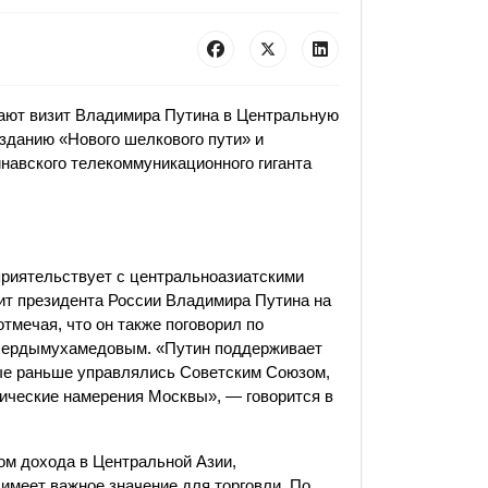
ают визит Владимира Путина в Центральную
озданию «Нового шелкового пути» и
навского телекоммуникационного гиганта
приятельствует с центральноазиатскими
зит президента России Владимира Путина на
отмечая, что он также поговорил по
 Бердымухамедовым. «Путин поддерживает
рые раньше управлялись Советским Союзом,
тические намерения Москвы», — говорится в
ом дохода в Центральной Азии,
 имеет важное значение для торговли. По