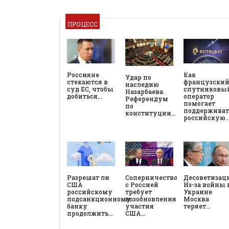
ПРОЦЕСС
Россияне
Как
Удар по
стекаются в
французски
наследию
суд ЕС, чтобы
спутниковы
Назарбаева.
добиться…
оператор
Референдум
помогает
по
поддерживат
конституции…
российскую
Разрешат ли
Соперничество
Десоветизац
США
с Россией
Из-за войны 
российскому
требует
Украине
подсанкционному
возобновления
Москва
банку
участия
теряет…
продолжить…
США…