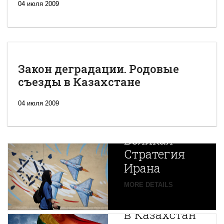
04 июля 2009
Закон деградации. Родовые
съезды в Казахстане
04 июля 2009
Новая
Великая
Стратегия
Ирана
Путин
MORE DETAILS
экспортирует
В
в Казахстан
Центральной