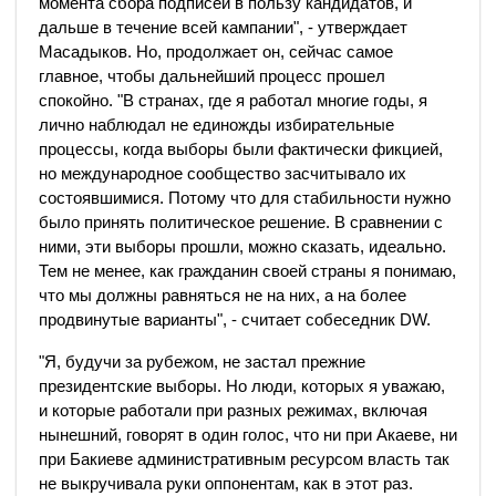
момента сбора подписей в пользу кандидатов, и
дальше в течение всей кампании", - утверждает
Масадыков. Но, продолжает он, сейчас самое
главное, чтобы дальнейший процесс прошел
спокойно. "В странах, где я работал многие годы, я
лично наблюдал не единожды избирательные
процессы, когда выборы были фактически фикцией,
но международное сообщество засчитывало их
состоявшимися. Потому что для стабильности нужно
было принять политическое решение. В сравнении с
ними, эти выборы прошли, можно сказать, идеально.
Тем не менее, как гражданин своей страны я понимаю,
что мы должны равняться не на них, а на более
продвинутые варианты", - считает собеседник DW.
"Я, будучи за рубежом, не застал прежние
президентские выборы. Но люди, которых я уважаю,
и которые работали при разных режимах, включая
нынешний, говорят в один голос, что ни при Акаеве, ни
при Бакиеве административным ресурсом власть так
не выкручивала руки оппонентам, как в этот раз.