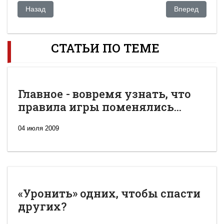
Предыдущий: После выборов: как Казахстан теперь будет 
Следующий: Ка
Назад
Вперед
СТАТЬИ ПО ТЕМЕ
Главное - вовремя узнать, что
правила игры поменялись...
04 июля 2009
«Уронить» одних, чтобы спасти
других?