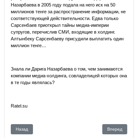
Назарбаева в 2005 году подала на него иск на 50
миллионов тенге за распространение информации, не
соответствующей действительности. Едва только
Сарсенбаев приоткрыл тайны медиа-империи
супругов, перечислив СМИ, входящие в холдинг.
Алтынбеку Сарсенбаеву присудили выплатить один
миллион тенге…
Знала ли Дарига Назарбаева о том, чем занимаются
компании медиа-холдинга, совладелицей которых она
в те годы являлась?
Ratel.su
Предыдущий: Шодиев Назарбаеву обошелся дорого
Следующий: От
Назад
Вперед