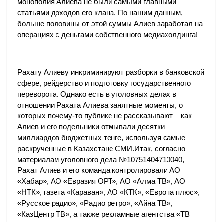
монополия Алиева не были самыми главными
статьями доходов его клана. По нашим данным,
больше половины от этой суммы Алиев заработал на
операциях с деньгами собственного медиахолдинга!
Рахату Алиеву инкриминируют разборки в банковской
сфере, рейдерство и подготовку государственного
переворота. Однако есть в уголовных делах в
отношении Рахата Алиева занятные моменты, о
которых почему-то публике не рассказывают – как
Алиев и его подельники отмывали десятки
миллиардов бюджетных тенге, используя самые
раскрученные в Казахстане СМИ.Итак, согласно
материалам уголовного дела №10751404710040,
Рахат Алиев и его команда контролировали АО
«Хабар», АО «Евразия ОРТ», АО «Алма ТВ», АО
«НТК», газета «Караван», АО «КТК», «Европа плюс»,
«Русское радио», «Радио ретро», «Айна ТВ»,
«КазЦентр ТВ», а также рекламные агентства «ТВ