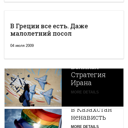
В Греции все есть. Даже
малолетний посол
04 июля 2009
Новая
Великая
Стратегия
Ирана
Путин
MORE DETAILS
экспортирует
В
в Казахстан
Центральной
ненависть
Азии
зарождается
MORE DETAILS