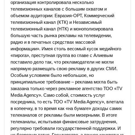
организация контролировала несколько
телевизионных каналов с большим охватом и
объемом аудитории: Евразия-ОРТ, Коммерческий
телевизионный канал (КТК) и Независимый
телевизионный канал (НТК) и монополизировала
большую часть рынка рекламы на телевидении,
радио и в печатных средствах массовой
информации». Имея столь весомый кусок медийного
«пирога», преступная группа во главе с Алиевым
поставило дело так, что рекламодатели не могли
напрямую размещать свою рекламу в других СМИ.
Особым условием было небольшое, но
принципиальное требование – реклама могла быть
заказана только через рекламное агентство ТОО «TV
Media Agency». Само собой, стоимость услуг
посредника, то есть ТОО «TV Media Agency», влетала
в копеечку, в то время как «на бумаге» доходы самих
телеканалов от рекламы были мизерными. В итоге
телеканалы, испытывая финансовые затруднения,
регулярно требовали государственной поддержки. И
не безрезультатно. Государство, а точнее конкретные